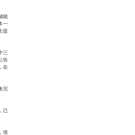
储能
本一
比提
中三
公告
，在
未完
，已
，借