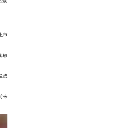
控能
上市
施敏
发成
前来