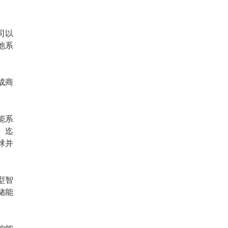
司以
池系
成商
能系
品。迄
球并
型智
储能