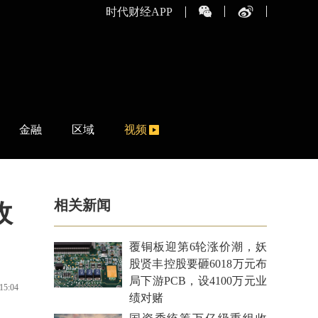
时代财经APP
金融
区域
视频
相关新闻
收
覆铜板迎第6轮涨价潮，妖
股贤丰控股要砸6018万元布
局下游PCB，设4100万元业
15:04
绩对赌