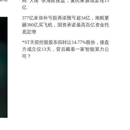
商“大佬”张海政接盘，夏氏家族或套现13
亿
377亿未弥补亏损再添预亏超34亿，南航要
砸380亿买飞机，国资承诺最高百亿资金托
底定增
*ST天箭控股股东拟转让14.77%股份，接盘
方成立仅13天，背后藏着一家智能算力公
司？