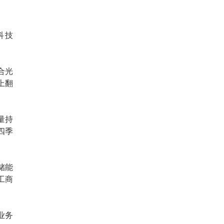
科技
合光
上翻
量持
四季
储能
工商
业务