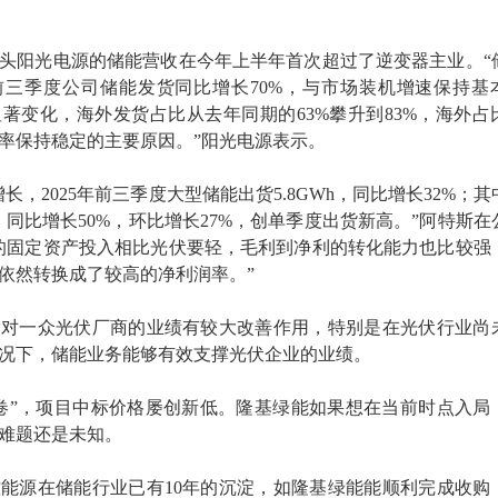
头阳光电源的储能营收在今年上半年首次超过了逆变器主业。“
年前三季度公司储能发货同比增长70%，与市场装机增速保持基
著变化，海外发货占比从去年同期的63%攀升到83%，海外占
率保持稳定的主要原因。”阳光电源表示。
长，2025年前三季度大型储能出货5.8GWh，同比增长32%；其
h，同比增长50%，环比增长27%，创单季度出货新高。”阿特斯在
的固定资产投入相比光伏要轻，毛利到净利的转化能力也比较强
依然转换成了较高的净利润率。”
务对一众光伏厂商的业绩有较大改善作用，特别是在光伏行业尚
况下，储能业务能够有效支撑光伏企业的业绩。
卷”，项目中标价格屡创新低。隆基绿能如果想在当前时点入局
难题还是未知。
能源在储能行业已有10年的沉淀，如隆基绿能能顺利完成收购