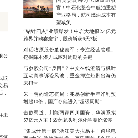
国资委统筹万亿级重组收
官！中石化整合中航油重塑
产业格局，航司燃油成本有
望减负
“钻针四杰”业绩爆发！中岩大地拟2.4亿元
跨界并购鑫寰宇，股价斩获6天3板
对话牧原股份董秘秦军：专注经营管理、
限公
挖掘降本潜力成应对周期的关键
与参股公司“反目”？中文在线澄清与枫叶
互动商事诉讼风波，重金押注短剧出海仍
式取
未扭亏
交易
后，
朱一明的造芯棋局：兆易创新半年净利预
增超10倍，国产存储进入“超级周期”
击败蜀道、川能两家四川国资，华润系拟
能并未
57亿元入主！农药龙头利尔化学股价涨停
“集成灶第一股”浙江美大拟易主！跨境电
该笔