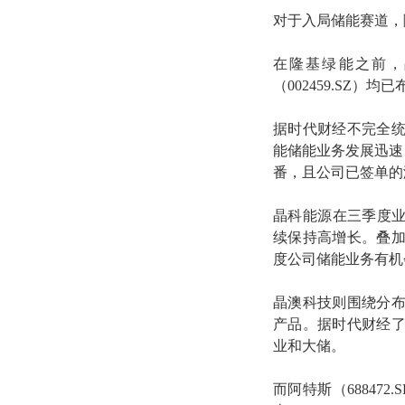
对于入局储能赛道，
在隆基绿能之前，晶科
（002459.SZ
据时代财经不完全
能储能业务发展迅速
番，且公司已签单的海
晶科能源在三季度业
续保持高增长。叠
度公司储能业务有机会
晶澳科技则围绕分
产品。据时代财经
业和大储。
而阿特斯（688472