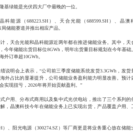
隆基绿能是光伏四大厂中最晚的一位。
能源（688223.SH）、天合光能（688599.SH）、晶澳
）均已布局储能赛道并推出相应产品。
统计，天合光能和晶科能源近两年都在推进储能业务。其中，天
，今年储能出货目标位8GWh，明年出货量目标规划在今年基础
外订单超10GWh。
绩说明会上表示，“公司前三季度储能系统发货3.3GWh，发货
加海外占比的显著提升，公司储能业务盈利能力明显改善。预计
实现扭亏，2026年将开始贡献盈利。”
布式户用、分布式商用以及集中式光伏电站，推出了三个系列的
了解，晶澳科技今年在储能业务上已实现出货，产品覆盖户用、
.SH）、阳光电源（300274.SZ）等厂商更是将业务重心放在储能