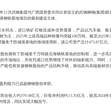
5年12月武钢集团与广西国资委共同出资设立的武钢柳钢(集团)联
港钢铁基地项目的最初建设主体。
深水码头，进口铁矿石物流成本优势显著，产品以汽车板、集
为主，2025年上述高端品种销量均突破100万吨。截至2025年
服务于防城港基地的海域使用权，该公司资产总计475.87亿元
钢股份拥有了防城港千万吨级沿海钢铁基地的控制权，进一步巩
区的市场地位，并依托港口优势增强了对外的辐射能力。同时，
材产能也将加速柳钢股份的产品结构升级，推动其向高端板材供
盈利能力已远超柳钢股份本部。
营业收入约379.58亿元，归母净利润约13.35亿元，较其2024
元的情况，同比实现大幅扭亏。