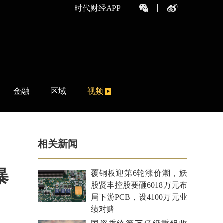
时代财经APP
金融
区域
视频
相关新闻
暴
覆铜板迎第6轮涨价潮，妖
股贤丰控股要砸6018万元布
局下游PCB，设4100万元业
绩对赌