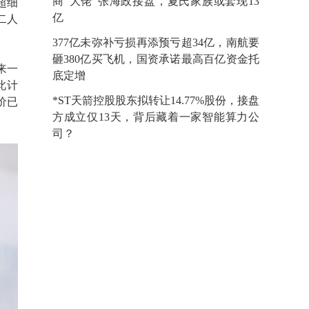
商“大佬”张海政接盘，夏氏家族或套现13
超细
亿
，二人
377亿未弥补亏损再添预亏超34亿，南航要
砸380亿买飞机，国资承诺最高百亿资金托
来一
底定增
此计
*ST天箭控股股东拟转让14.77%股份，接盘
价已
方成立仅13天，背后藏着一家智能算力公
司？