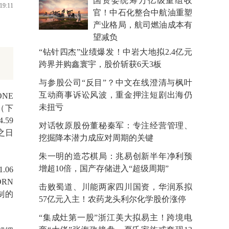
国资委统筹万亿级重组收
19:11
官！中石化整合中航油重塑
产业格局，航司燃油成本有
望减负
“钻针四杰”业绩爆发！中岩大地拟2.4亿元
跨界并购鑫寰宇，股价斩获6天3板
与参股公司“反目”？中文在线澄清与枫叶
互动商事诉讼风波，重金押注短剧出海仍
NE
未扭亏
D（下
59
对话牧原股份董秘秦军：专注经营管理、
之日
挖掘降本潜力成应对周期的关键
朱一明的造芯棋局：兆易创新半年净利预
增超10倍，国产存储进入“超级周期”
.06
ORN
击败蜀道、川能两家四川国资，华润系拟
控制的
57亿元入主！农药龙头利尔化学股价涨停
“集成灶第一股”浙江美大拟易主！跨境电