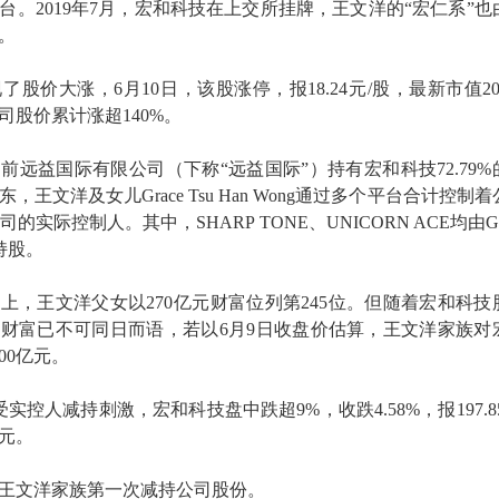
台。2019年7月，宏和科技在上交所挂牌，王文洋的“宏仁系”也
。
股价大涨，6月10日，该股涨停，报18.24元/股，最新市值20
公司股价累计涨超140%。
前远益国际有限公司（下称“远益国际”）持有宏和科技72.79%
王文洋及女儿Grace Tsu Han Wong通过多个平台合计控制
司的实际控制人。其中，SHARP TONE、UNICORN ACE均由Gr
0%持股。
榜上，王文洋父女以270亿元财富位列第245位。但随着宏和科技
财富已不可同日而语，若以6月9日收盘价估算，王文洋家族对
00亿元。
实控人减持刺激，宏和科技盘中跌超9%，收跌4.58%，报197.85
亿元。
王文洋家族第一次减持公司股份。