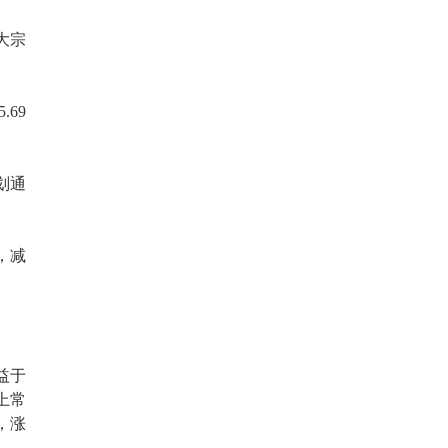
过大宗
69
划通
，减
益于
上常
，涨