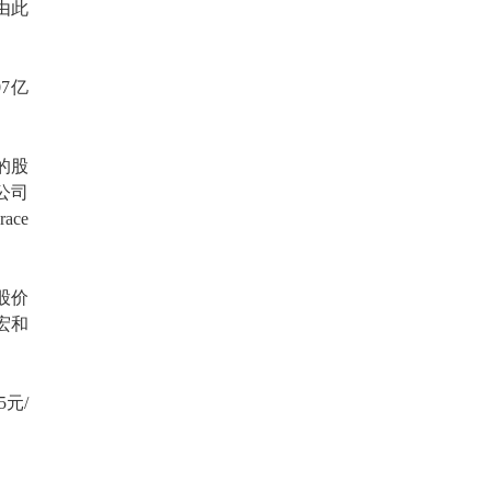
由此
7亿
的股
着公司
ace
股价
宏和
元/