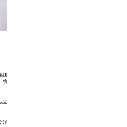
集团
、纺
成立
文洋