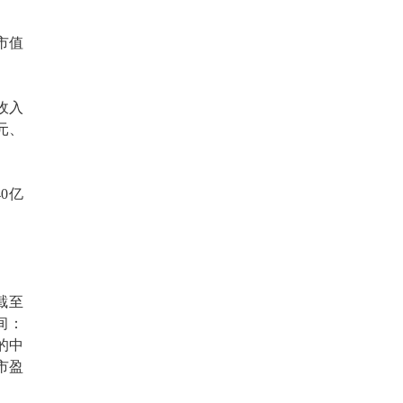
市值
收入
万元、
0亿
截至
间：
的中
市盈