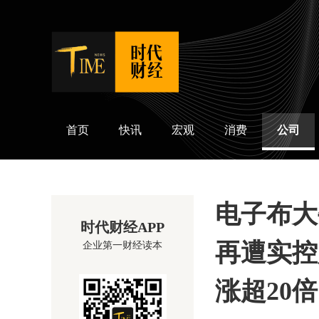
时代财经
首页
快讯
宏观
消费
公司
电子布大
时代财经APP
再遭实控
企业第一财经读本
涨超20倍